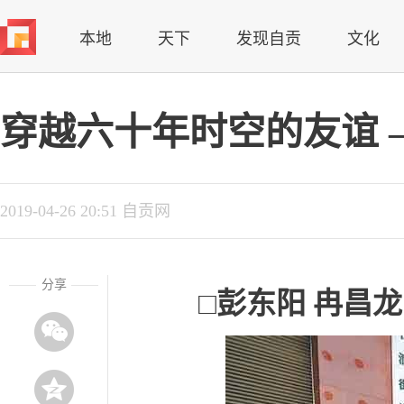
本地
天下
发现自贡
文化
穿越六十年时空的友谊 —
2019-04-26 20:51 自贡网
分享
□彭东阳 冉昌龙