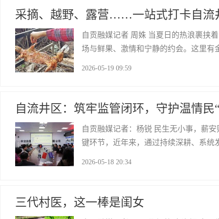
采摘、越野、露营……一站式打卡自流
自贡融媒记者 周姝 当夏日的热浪裹挟
场与鲜果、激情和宁静的约会。这里有
越野、悠然自得的垂钓体验和浪漫惬意的
2026-05-19 09:59
了，甜到心坎里5月18日，刚拐进位于
自贡网
自流井区：筑牢监管闭环，守护温情民“
自贡融媒记者：杨锐 民生无小事，薪
键环节，近年来，通过持续深耕、系统
密薪资保障防线，用心用情守护群众民“
2026-05-18 20:34
投诉、12345热线、平台线索等多元举
三代村医，这一棒是闺女