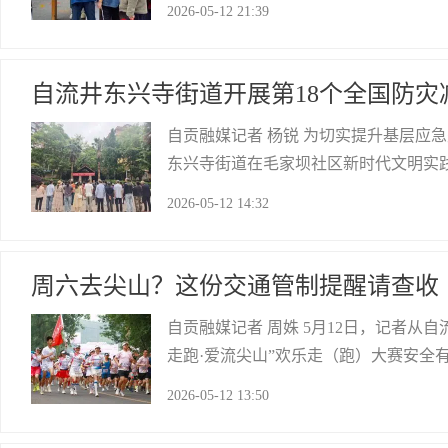
2026-05-12 21:39
设立咨询台、悬挂宣传横幅、张贴海报
自贡网
自流井东兴寺街道开展第18个全国防灾
自贡融媒记者 杨锐 为切实提升基层应
东兴寺街道在毛家坝社区新时代文明实践
人讲安全、个个会应急——提高防灾减
2026-05-12 14:32
意识，提升应急避险和自救互救能力。
周六去尖山？这份交通管制提醒请查收
自贡融媒记者 周姝 5月12日，记者从自
走跑·爱流尖山”欢乐走（跑）大赛安全
《中华人民共和国道路交通安全法》相
2026-05-12 13:50
“5.20”公里路线（蓝线赛程）： 尖
自贡网