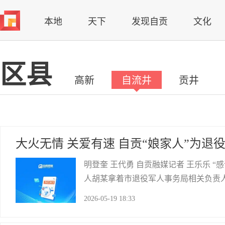
本地
天下
发现自贡
文化
区县
高新
自流井
贡井
大火无情 关爱有速 自贡“娘家人”为退
明登奎 王代勇 自贡融媒记者 王乐乐 
人胡某拿着市退役军人事务局相关负责
两级联动、极速响应的灾情帮扶，仅用短
2026-05-19 18:33
许，胡某家中突发意外火灾，2间偏房
自贡网