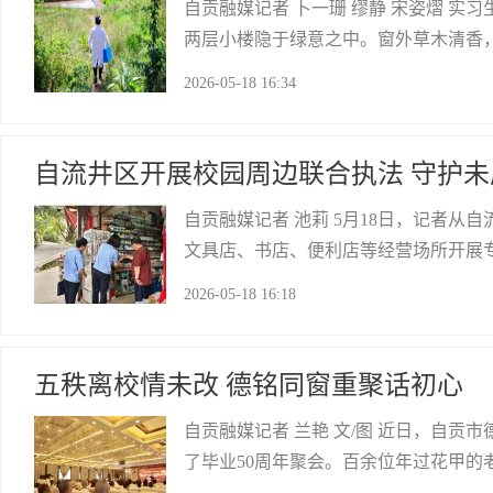
自贡融媒记者 卜一珊 缪静 宋姿熠 实
两层小楼隐于绿意之中。窗外草木清香
医者深情。这里是百胜村第二卫生室，
2026-05-18 16:34
今两鬓染霜，她以三十年如一日的坚守
自贡网
自流井区开展校园周边联合执法 守护
自贡融媒记者 池莉 5月18日，记者
文具店、书店、便利店等经营场所开展
牢青少年健康成长“防护网”。在规范
2026-05-18 16:18
等信息，严查诱导重复消费、公示信息
自贡网
五秩离校情未改 德铭同窗重聚话初心
自贡融媒记者 兰艳 文/图 近日，自贡
了毕业50周年聚会。百余位年过花甲
——以烈士故里的红色校史为纽带，重温