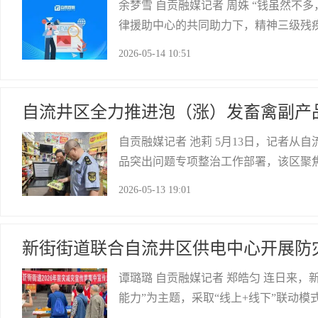
余梦雪 自贡融媒记者 周姝 “钱虽然
律援助中心的共同助力下，精神三级残
历时数月的劳动纠纷得以落幕。办案部
2026-05-14 10:51
心。一笔算不清的“工资账”2025年1
自贡网
自流井区全力推进泡（涨）发畜禽副产
自贡融媒记者 池莉 5月13日，记者
品突出问题专项整治工作部署，该区聚
坚决守护辖区群众“舌尖上的安全”。
2026-05-13 19:01
类，紧盯生产加工企业、小作坊、农贸
自贡网
新街街道联合自流井区供电中心开展防
谭璐璐 自贡融媒记者 郑皓匀 连日来
能力”为主题，采取“线上+线下”联动
增强居民安全意识和应急避险能力。 