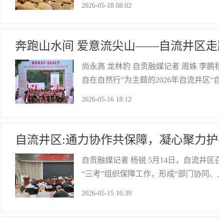
2026-05-18 08:02
校负责人及校友们共同参加。活动现场
自贡网
奔跑山水间 爱意流尖山——自流井区走
尚永高 龙林豹 自贡融媒记者 周姝 李鹏程
自在自然行”为主题的2026年自流井区
走跑爱好者从四面八方汇聚而来，用脚
2026-05-16 18:12
漫、烟火于一体的文体旅盛宴。自贡市
自贡网
自流井区:通力协作共保障，凝心聚力护
自贡融媒记者 杨锐 5月14日，自流井
“三考”组织保障工作，形成“部门协同
区、高新区涉考部门负责人参加会议。 
2026-05-15 16:39
作发言，对近期“三考”风险排查整改情
自贡网