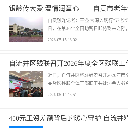
银龄传大爱 温情润童心——自贡市老年
自贡融媒记者：王溢 为深入践行“五老
日，在第36个全国助残日即将到来之际
开展“银龄润童心 运动绽笑颜”爱心慰
2026-05-15 13:02
儿童送去温暖与力量。 活动现场暖意融
自流井区残联召开2026年度全区残联工
近日，自流井区残联组织召开2026年
委及区残联全体干部职工共计50余人参
服务、就业创业扶持、权益维护保障、基
2026-05-14 13:51
安排村（社区）残协换届工作，建强基
自贡残联
400元工资差额背后的暖心守护 自流