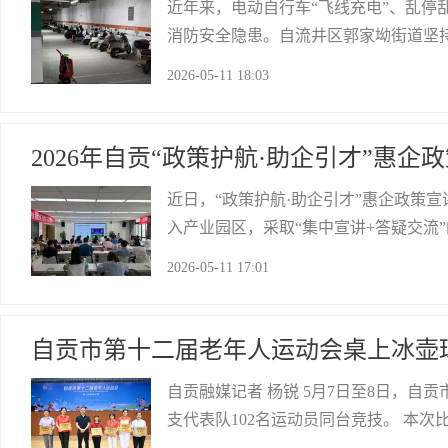
式
近年来，电动自行车“飞线充电”、乱停
消防安全隐患。自流井区郭家坳街道坚
式，有效破解电动自行车治理难题，为居
2026-05-11 18:03
治理，关键在引导，核心在意识提升。
自流井区融媒体中心
2026年自贡“政策护航·助企引才”惠
近日，“政策护航·助企引才”惠企政策
入产业园区，采取“集中宣讲+答疑交流
实、最具含金量的市区惠企人才政策，
2026-05-11 17:01
场，区委组织部、区科技经信局、区人
自流井区融媒体中心
自贡市第十二届老年人运动会桌上冰壶
自贡融媒记者 杨锐 5月7日至8日，
支代表队102名运动员同台竞技。 本
中共自贡市直属机关工作委员会、中共