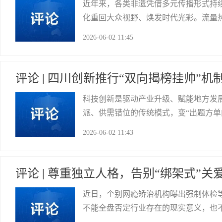
近年来，各类非遗凭借多元传播形式持
化重回大众视野、焕发时代光彩。流量
盖技艺传承、人才培育、宣传推广、产
2026-06-02 11:45
垒，树立跨学科、跨领域协同理念，构
贡井区委宣传部
评论 | 四川创新推行“双向揭榜挂帅”
科技创新是驱动产业升级、赋能地方发
派、供需错位的传统模式，变“出题方
关、成果转化开辟全新路径。这项制度
2026-06-02 11:43
题的关键抓手。 从供给端看，科研端主
荣县县委宣传部
评论 | 尊重独立人格，告别“绑架式”关
近日，个别网瘾矫治机构曝出强制体检
不能全盘否定行业存在的现实意义，也
紊乱、疏远现实社交的现状，很多家长