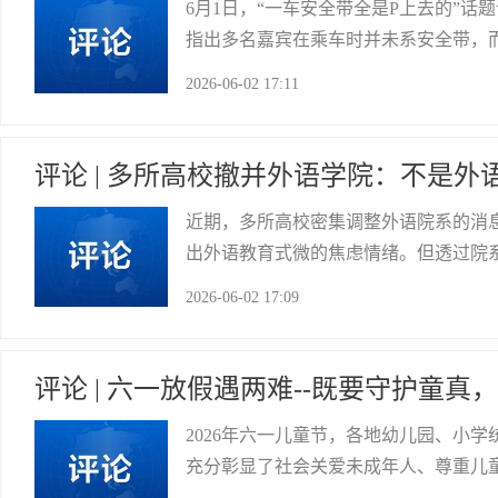
6月1日，“一车安全带全是P上去的”
指出多名嘉宾在乘车时并未系安全带，而
日通过官方微博发声确认，严肃提醒：“
2026-06-02 17:11
有大量年轻粉丝的综艺节目，竟在最基本
自贡市网络舆情中心
评论 | 多所高校撤并外语学院：不是
近期，多所高校密集调整外语院系的消息
出外语教育式微的焦虑情绪。但透过院
教育适配时代发展、市场需求和技术变
2026-06-02 17:09
专业是高校热门王牌专业，是学子追捧的
大安区委宣传部
评论 | 六一放假遇两难--既要守护童
2026年六一儿童节，各地幼儿园、小
充分彰显了社会关爱未成年人、尊重儿
间错位下，让广大双职工家庭陷入“请假