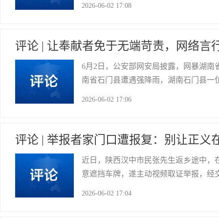
2026-06-02 17:08
儿园幼儿和小学低年级低龄儿童而言，
大安区委宣传部
评论 | 让奉献者免于无端苛责，网络言
6月2日，公安部网安局披露，网暴湖南
南省石门县遭遇强降雨，湖南石门县一
指责“普通农村妇女可戴不起金耳环”“
2026-06-02 17:06
门通知转移、安置群众、运送物资，其
自贡市网络舆情中心
评论 | 举报者家门口遭报复：别让正义
近日，陕西汉中市民张先生返乡途中，
意遮挡车牌，遂主动视频取证举报，经
令人胆寒，举报人疑似遭遇信息泄露，
2026-06-02 17:04
私生活。 公益举报非多管闲事。不少
大安区委宣传部