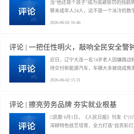
当“他还是个孩子”成为逃避惩罚的挡箭
罪未成年人24人，这不是一个冰冷的数
与侥幸。自《中华人民共和国刑法修正
2026-06-02 16:46
的否定。数字在下降，但信号从未减弱
市总工会
评论 | 一把任性明火，敲响全民安全警
近日，辽宁大连一名74岁老人因嫌路边
待交付新能源汽车，车辆大多被烧成焦
看似偶然的事故，实则是漠视安全、心
2026-06-02 15:31
实则是潜藏的“流动火种”。其结构松散
自流井区委宣传部
评论 | 擦亮劳务品牌 夯实就业根基
□凯歌 6月1日，《人民日报》刊发《“
深耕特色技艺培育，全力打造“自贡彩灯
灯公司创业者；自贡彩灯全产业链吸纳