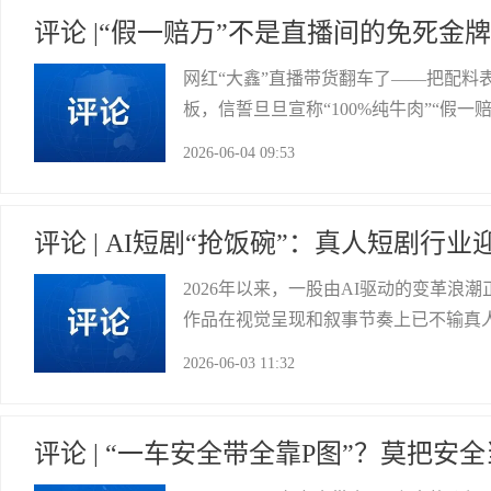
评论 |“假一赔万”不是直播间的免死金
网红“大鑫”直播带货翻车了——把配
板，信誓旦旦宣称“100%纯牛肉”“假一
余元销售额，佣金三千多元，罚款比佣
2026-06-04 09:53
的态度。道歉视频刚说完“做错了就该罚
富顺县委宣传部
评论 | AI短剧“抢饭碗”：真人短剧行业
2026年以来，一股由AI驱动的变革
作品在视觉呈现和叙事节奏上已不输真
演员无戏可拍，行业正经历一场前所未有
2026-06-03 11:32
真人短剧从剧本到成片动辄数十万元，
市医保局
评论 | “一车安全带全靠P图”？莫把安