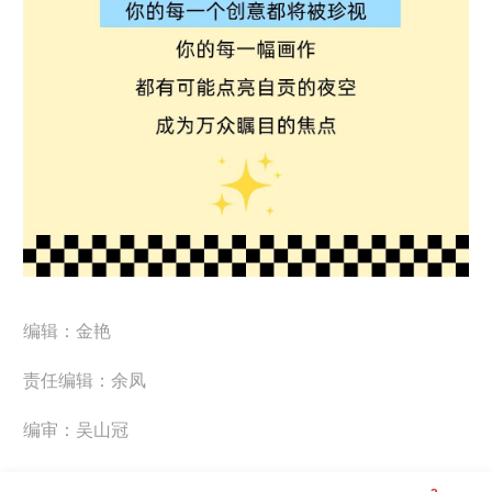
编辑：金艳
责任编辑：余凤
编审：吴山冠