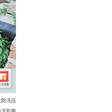
大防汛压
防汛形势