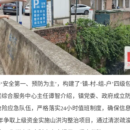
‘安全第一、预防为主’，构建了‘镇-村-组-户’四级
兴综合服务中心主任谭智介绍，镇党委、政府成立
汛抢险应急队伍，严格落实24小时值班制度，确保信
4年争取上级资金实施山洪沟整治项目，通过清淤疏