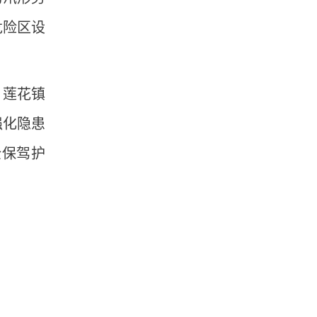
危险区设
，莲花镇
强化隐患
全保驾护