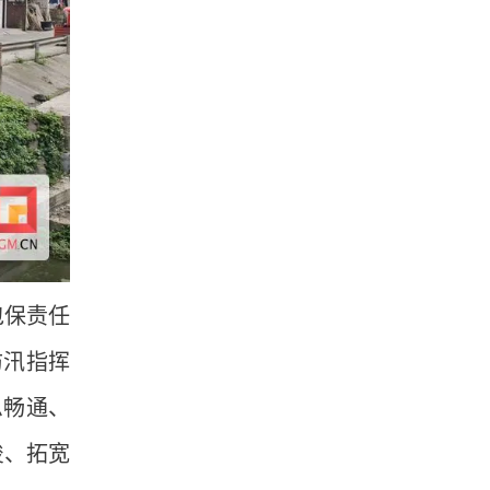
包保责任
防汛指挥
息畅通、
浚、拓宽