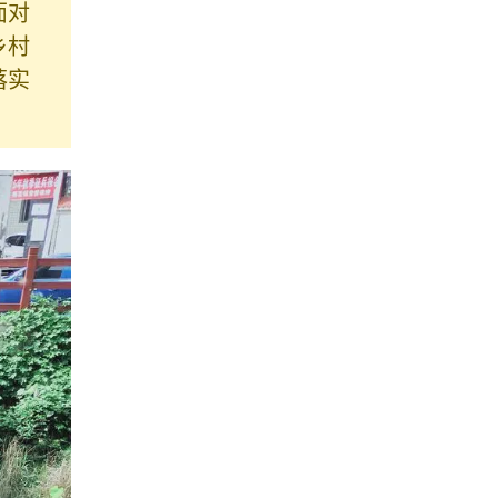
面对
乡村
落实