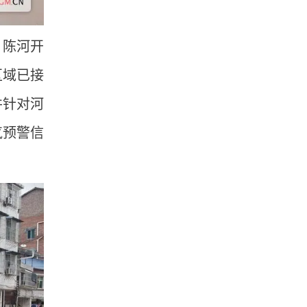
、陈河开
区域已接
并针对河
气预警信