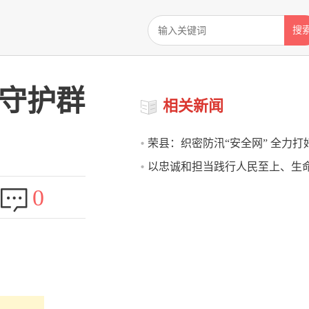
搜
力守护群
相关新闻
荣县：织密防汛“安全网” 全力打
以忠诚和担当践行人民至上、生
卫战
0
庄严承诺——2020年自贡应急管
述