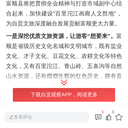
富顺县将把贯彻全会精神与打造市域副中心结
合起来，加快建设“百里沱江画廊人文胜地”，
为自贡文旅深度融合发展贡献富顺更大力量。
一是深挖优质文旅资源，让游客“想要来”。
富
顺是省级历史文化名城和文明城市，既有盐业
文化、才子文化、豆花文化、农耕文化等特色
文化，又有百里沱江、青山岭、五条沟等自然
山水资源，还有熠熠生辉的红色历史，拥有县
级以上文保单位80余处、非遗70余项，发展文
下载自贡观察APP，阅读更多
化旅游业具备良好基础条件。下一步，富顺将
立足资源禀赋、发挥比较优势，进一步挖掘文
1
3
旅发展潜在增量，盘活用好文旅资源，连点成
发表评论
线、连线成片，加快推动文旅全域发展。