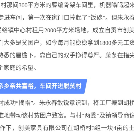
村那间300平方米的藤编骨架车间里，机器嗡鸣起
走进车间，第一次在家门口捧起了“饭碗”。但朱永
在联络镇中心村租用2000平方米场地，成立自贡市创
们大多是贫困户，如今每月能稳稳拿到1800多元工
熟悉的屋檐下，靠自己的双手挣得尊严。藤条在指
个家庭的希望。
系乡亲共富裕，车间开进脱贫村
桥村成功“摘帽”。朱永春敏锐意识到，将工厂搬到胡
准地带动该村贫困户致富。与村“两委”及镇领导商
作下，创美家具有限公司在胡桥村3组一块4亩的