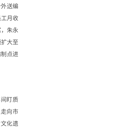
个外送编
员工月收
富，朱永
模扩大至
编制点进
车间盯质
里走向市
质文化遗