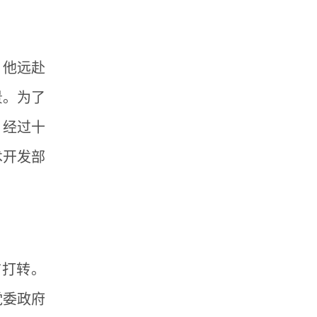
，他远赴
景。为了
。经过十
术开发部
前打转。
党委政府