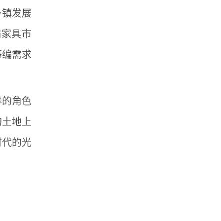
乡镇发展
编家具市
藤编需求
春的角色
的土地上
时代的光