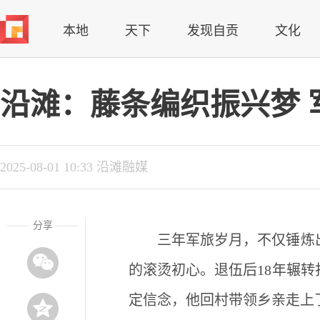
本地
天下
发现自贡
文化
沿滩：藤条编织振兴梦 
2025-08-01 10:33 沿滩融媒
分享
三年军旅岁月，不仅锤炼
的滚烫初心。退伍后18年辗转
定信念，他回村带领乡亲走上