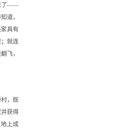
来了——
春知道，
美家具有
资；就连
尖翻飞，
桥村，既
议并获得
土地上成