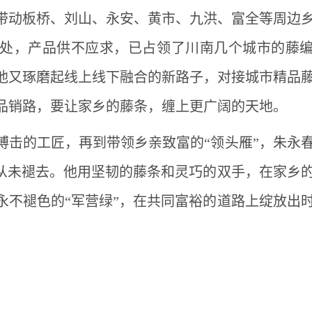
带动板桥、刘山、永安、黄市、九洪、富全等周边
余处，产品供不应求，已占领了川南几个城市的藤
他又琢磨起线上线下融合的新路子，对接城市精品
品销路，要让家乡的藤条，缠上更广阔的天地。
搏击的工匠，再到带领乡亲致富的“领头雁”，朱永
色从未褪去。他用坚韧的藤条和灵巧的双手，在家乡
永不褪色的“军营绿”，在共同富裕的道路上绽放出
）