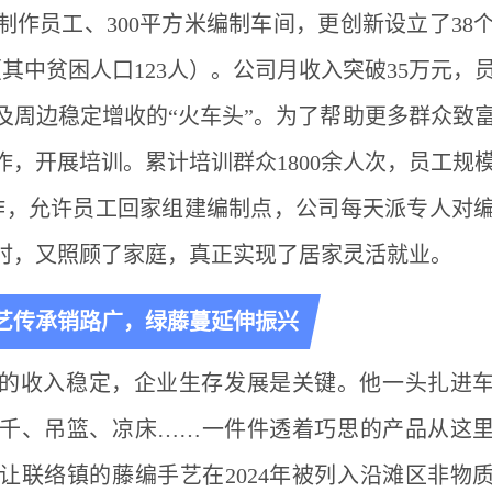
名制作员工、300平方米编制车间，更创新设立了38
（其中贫困人口123人）。公司月收入突破35万元，
村及周边稳定增收的“火车头”。为了帮助更多群众致
，开展培训。累计培训群众1800余人次，员工规
工作，允许员工回家组建编制点，公司每天派专人对
时，又照顾了家庭，真正实现了居家灵活就业。
艺传承销路广，绿藤蔓延伸振兴
的收入稳定，企业生存发展是关键。他一头扎进
千、吊篮、凉床……一件件透着巧思的产品从这
让联络镇的藤编手艺在2024年被列入沿滩区非物