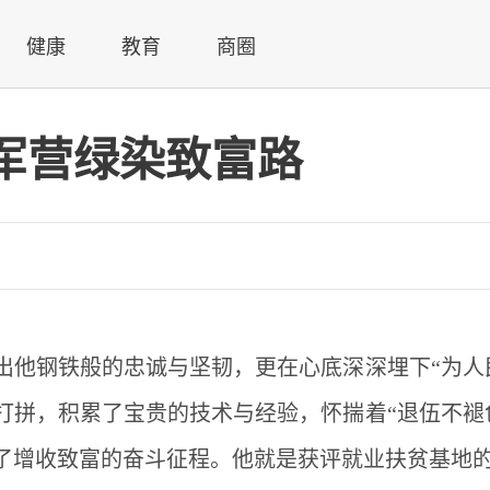
健康
教育
商圈
军营绿染致富路
出他钢铁般的忠诚与坚韧，更在心底深深埋下“为人
打拼，积累了宝贵的技术与经验，怀揣着“退伍不褪
了增收致富的奋斗征程。他就是获评就业扶贫基地