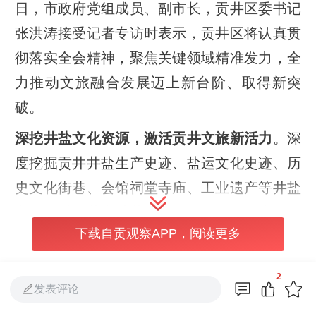
日，市政府党组成员、副市长，贡井区委书记
张洪涛接受记者专访时表示，贡井区将认真贯
彻落实全会精神，聚焦关键领域精准发力，全
力推动文旅融合发展迈上新台阶、取得新突
破。
深挖井盐文化资源，激活贡井文旅新活力
。深
度挖掘贡井井盐生产史迹、盐运文化史迹、历
史文化街巷、会馆祠堂寺庙、工业遗产等井盐
文化，以公井古城井盐文化旅游区建设为核心
下载自贡观察APP，阅读更多
抓手，加快老街河街历史文化街区“专精特
新”、艾叶古镇·盐运古道第一滩等一批重点项
2
目建设；持续实施文物建筑修缮保护三年行
发表评论
动，提速建设贡井历史文化陈列馆、自贡盐运