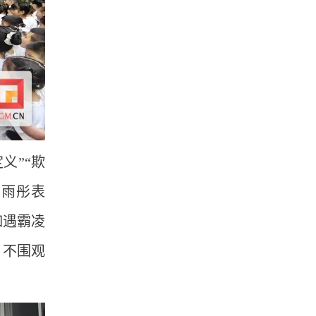
义”“欺
邓雨彤表
如遇霸凌
、不围观