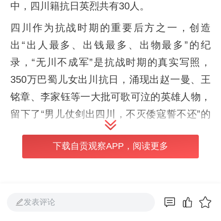
中，四川籍抗日英烈共有30人。
四川作为抗战时期的重要后方之一，创造
出“出人最多、出钱最多、出物最多”的纪
录，“无川不成军”是抗战时期的真实写照，
350万巴蜀儿女出川抗日，涌现出赵一曼、王
铭章、李家钰等一大批可歌可泣的英雄人物，
留下了“男儿仗剑出四川，不灭倭寇誓不还”的
铮铮誓言。
下载自贡观察APP，阅读更多
川观新闻记者梳理了四批著名抗日英烈、英雄
群体中的四川籍将士名录，这些不朽的名字，
将永远铭记在大家心中。
发表评论