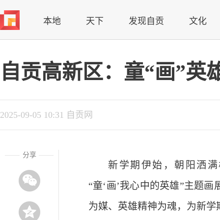
本地
天下
发现自贡
文化
自贡高新区：童“画”英
2025-09-05 10:31 自贡网
分享
新学期伊始，朝阳洒满
“童‘画’我心中的英雄”主题
为媒、英雄精神为魂，为新学