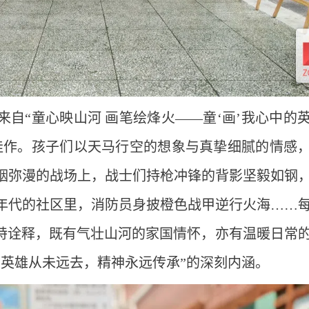
自“童心映山河 画笔绘烽火——童‘画’我心中的
佳作。孩子们以天马行空的想象与真挚细腻的情感
烟弥漫的战场上，战士们持枪冲锋的背影坚毅如钢
年代的社区里，消防员身披橙色战甲逆行火海……
独特诠释，既有气壮山河的家国情怀，亦有温暖日常
“英雄从未远去，精神永远传承”的深刻内涵。