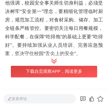
他强调，校园安全事关师生切身利益，必须坚
决树牢“安全第一”理念，要精细化管理临时厨
房，规范加工流程，对食材采购、储存、加工
全链条严格管控。要密切关注每日用餐规模，
科学配餐，在保障“吃得饱”的基础上更要“吃得
好”。要持续加强从业人员培训、完善应急预
案，坚决守住校园“舌尖上的安全”。
随后，方矛一行先后前往四川景源食品有限公
下载自贡观察APP，阅读更多
司、欧瑞康华刚材料科技（自贡）有限公司、
自贡市弘顺电力附件有限公司，实地督导企业
安全生产责任落实与风险管控工作。他强调，
安全生产是企业发展的“生命线”，企业要将安
发表评论
全要求融入日常管理，严格履行主体责任，强