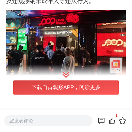
及违规接纳未成年人等违法行为。
下载自贡观察APP，阅读更多
此次行动聚焦杜绝未成年人进入酒吧及向未成
年人售酒类的监管底线，执法人员通过“身份
核验+资料调取+全程记录”的方式，逐一核对
1
在场疑似未成年人的身份证件，调取消费记录
发表评论
及支付凭证，同时拍照固定证据。