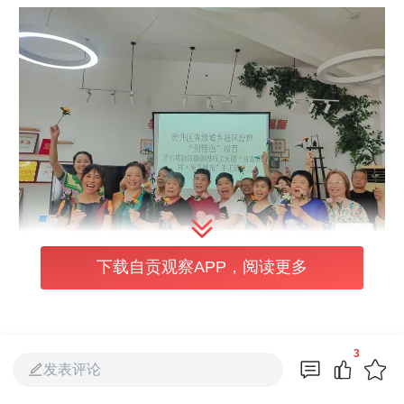
下载自贡观察APP，阅读更多
本次活动由志愿者现场教学，指导居民制作特
色中秋花灯，从材料分发、步骤讲解，到动手
3
发表评论
制作、现场指导，每一个环节都设计紧密，注