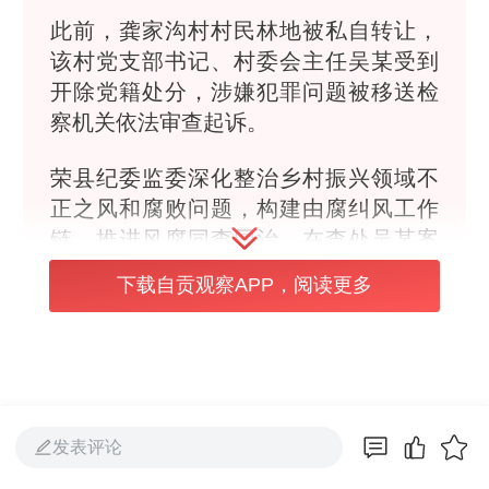
此前，龚家沟村村民林地被私自转让，
该村党支部书记、村委会主任吴某受到
开除党籍处分，涉嫌犯罪问题被移送检
察机关依法审查起诉。
荣县纪委监委深化整治乡村振兴领域不
正之风和腐败问题，构建由腐纠风工作
链，推进风腐同查同治。在查处吴某案
中，工作人员循线深挖涉案镇村党员干
下载自贡观察APP，阅读更多
部精神懈怠、作风漂浮、违规收受红包
礼金等“四风”问题，强化高压震慑、阻断
风腐演变。
“坚持风腐同查同治，既要在‘查’上动真
格，又要在‘治’上见真章。”该县纪委监委
发表评论
有关负责人介绍，在审查调查初期，同