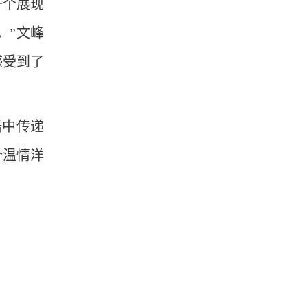
一个展现
。”文峰
感受到了
语中传递
个温情洋