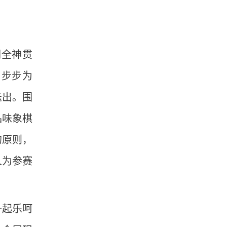
们全神贯
，步步为
迭出。围
品味象棋
的原则，
人为参赛
一起乐呵