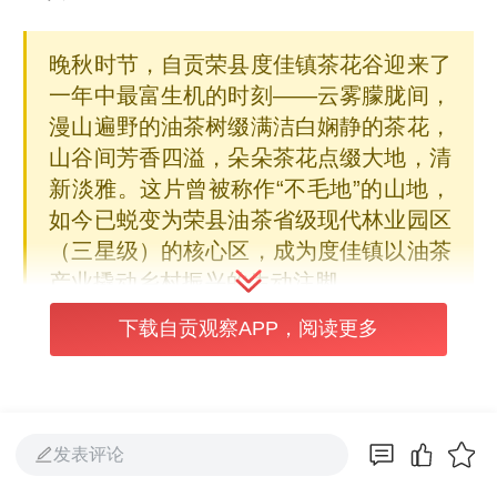
晚秋时节，自贡荣县度佳镇茶花谷迎来了
一年中最富生机的时刻——云雾朦胧间，
漫山遍野的油茶树缀满洁白娴静的茶花，
山谷间芳香四溢，朵朵茶花点缀大地，清
新淡雅。这片曾被称作“不毛地”的山地，
如今已蜕变为荣县油茶省级现代林业园区
（三星级）的核心区，成为度佳镇以油茶
产业撬动乡村振兴的生动注脚。
下载自贡观察APP，阅读更多
发表评论