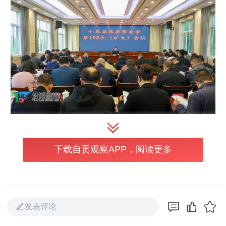
会议指出，党的二十届四中全会是接续推进中
下载自贡观察APP，阅读更多
国式现代化建设的又一次总动员、总部署；是
在即将进入基本实现社会主义现代化夯实基
础、全面发力的关键时期召开的一次十分重要
的会议。四中全会明确的“六个坚持”，为我们
发表评论
在“十五五”时期推动经济社会高质量发展，提