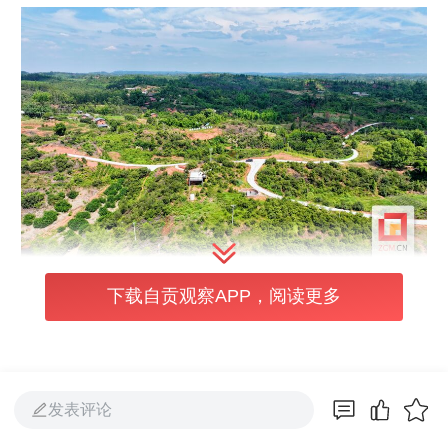
下载自贡观察APP，阅读更多
这片祖辈传下来的老林子，就在前不久，迎来
了它的“高光时刻”——代表五宝镇一举闯进
了“天府森林粮库”现代产业基地的名单，成了
发表评论
名副其实的“省级样板”！