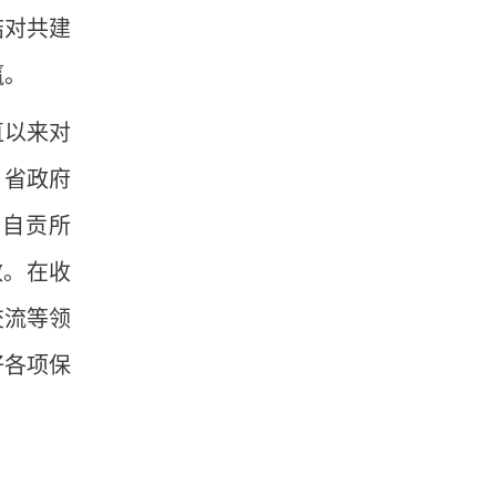
结对共建
赢。
直以来对
、省政府
、自贡所
效。在收
交流等领
好各项保