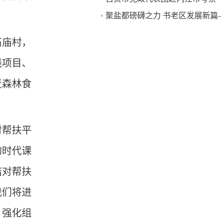
聚盐都磅礴之力 书老区发展新篇
贡市对口帮扶巴中市平昌县工作
石庙村，
线项目、
麦森林食
对帮扶平
的时代课
结对帮扶
我们将进
，强化组