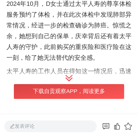
2024年10月，D女士通过太平人寿的尊享体检
服务预约了体检，并在此次体检中发现肺部异
常情况，经进一步的检查确诊为肺癌。惊慌之
余，她想到自己的保单，庆幸背后还有着太平
人寿的守护，此前购买的重疾险和医疗险在这
一刻，给了她无法替代的安全感。
太平人寿的工作人员在得知这一情况后，迅速
启动理赔服务。太平人寿绵阳中支迅速组建专
下载自贡观察APP，阅读更多
项工作组，专人负责跟进该案件的处理。D女
士在成都就诊并住院，而办理理赔申请时她已
返回绵阳。为提高理赔效率，给予客户高效服
务，绵阳中支与成都中支两地联动：绵阳中支
发表评论
工作人员负责协助D女士准备理赔资料，成都