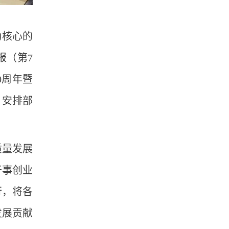
为核心的
报（第7
0周年暨
，安排部
质量发展
干事创业
行，将各
发展贡献