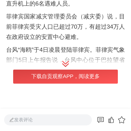
直升机上的6名遇难人员。
菲律宾国家减灾管理委员会（减灾委）说，目
前菲律宾受灾人口已超过70万，有超过34万人
在政府设立的安置中心避难。
台风“海鸥”于4日凌晨登陆菲律宾。菲律宾气象
部门5日上午报告说，台风中心位于巴拉望省
埃尔尼多附近，正以每小时25公里的速度向西
下载自贡观察APP，阅读更多
北方向移动，最大持续风速达每小时120公
里，瞬时风力最高达每小时165公里。预计“海
鸥”将于5日晚间或6日清晨离境。
编辑：余凤
发表评论
责任编辑：陈翠