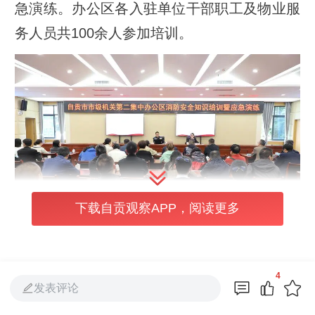
急演练。办公区各入驻单位干部职工及物业服
务人员共100余人参加培训。
下载自贡观察APP，阅读更多
在知识讲座环节，教官重点讲解了办公区域的
4
发表评论
火灾风险隐患、日常防火注意事项、用电安全