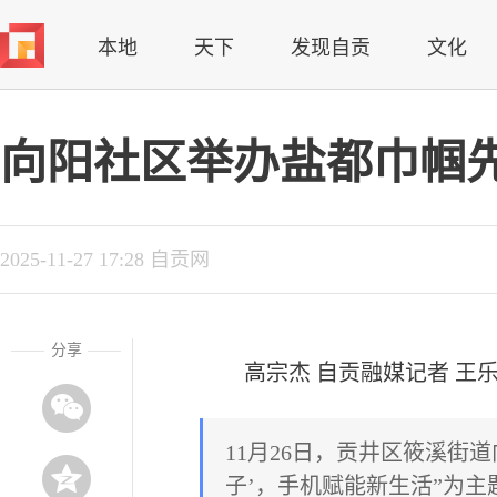
本地
天下
发现自贡
文化
向阳社区举办盐都巾帼
2025-11-27 17:28 自贡网
分享
高宗杰 自贡融媒记者 王
11月26日，贡井区筱溪街
子’，手机赋能新生活”为