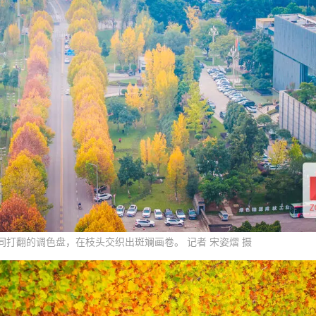
同打翻的调色盘，在枝头交织出斑斓画卷。 记者 宋姿熠 摄