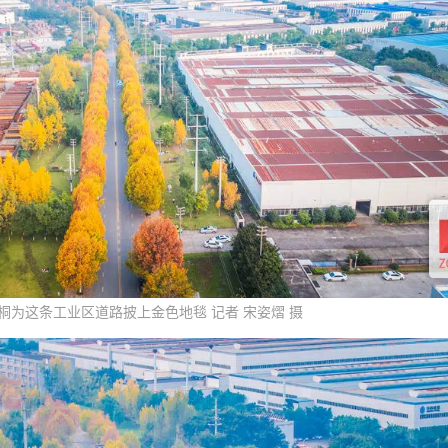
桐为这条工业区道路披上金色地毯 记者 宋姿熠 摄