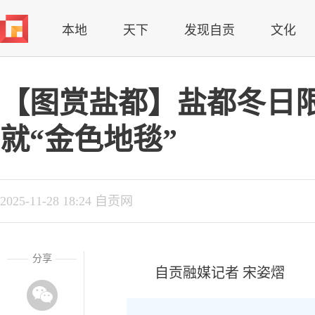
本地
天下
发现自贡
文化
【图赏盐都】盐都冬日
就“金色地毯”
2025-11-28 18:24 自贡网
分享
自贡融媒记者 宋姿熠