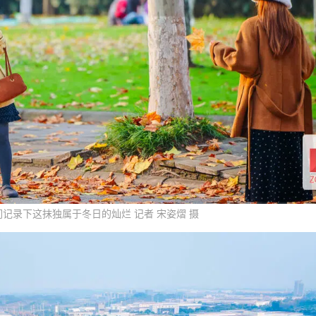
们记录下这抹独属于冬日的灿烂 记者 宋姿熠 摄