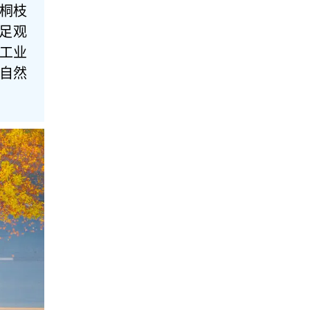
桐枝
足观
条工业
自然