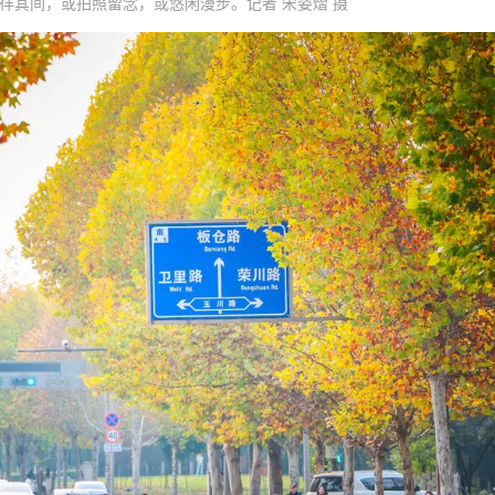
徉其间，或拍照留念，或悠闲漫步。记者 宋姿熠 摄