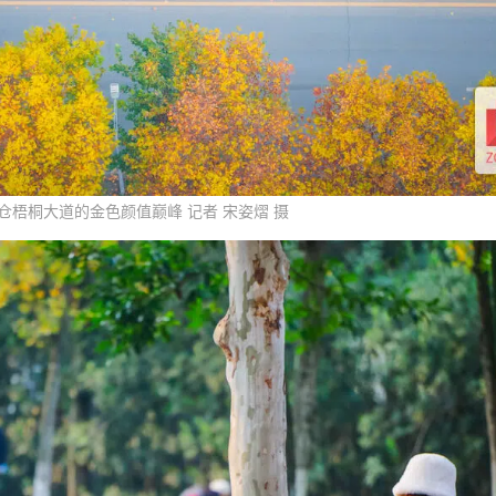
仓梧桐大道的金色颜值巅峰 记者 宋姿熠 摄