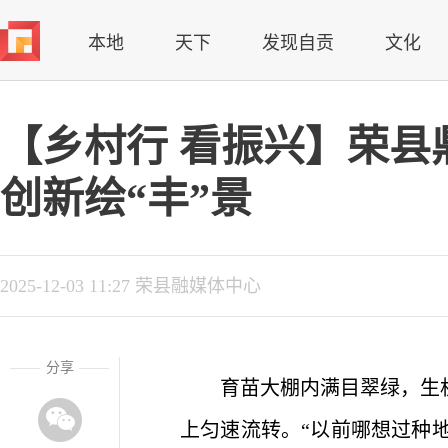
本地
天下
发现自贡
文化
【乡村行 看振兴】荣县
创新绘“丰”景
2025-12-03 11:27 荣县融媒体中心
分享
育苗大棚内满目翠绿，生
上匀速流转。“以前哪想过种地