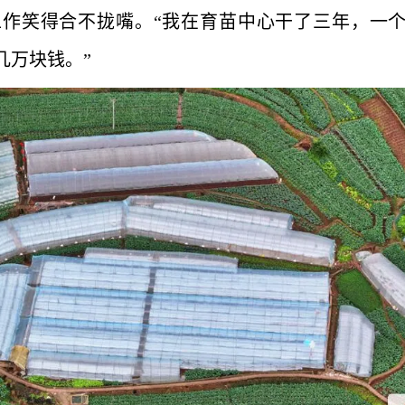
作笑得合不拢嘴。“我在育苗中心干了三年，一
几万块钱。”