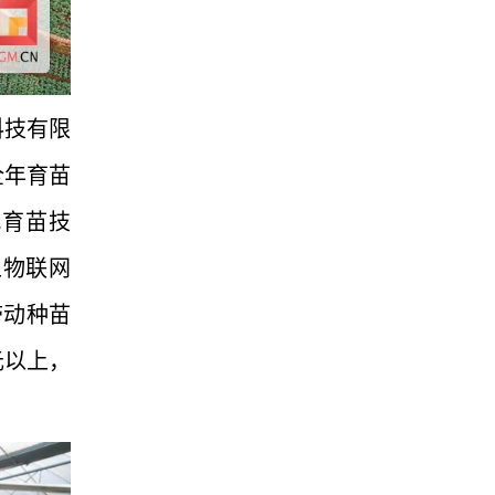
科技有限
全年育苗
代育苗技
上物联网
带动种苗
元以上，