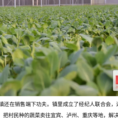
镇还在销售端下功夫。镇里成立了经纪人联合会，近
，把村民种的蔬菜卖往宜宾、泸州、重庆等地，解