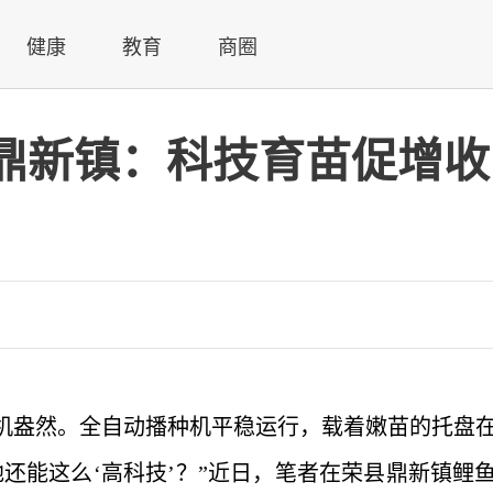
健康
教育
商圈
鼎新镇：科技育苗促增收
机盎然。全自动播种机平稳运行，载着嫩苗的托盘
还能这么‘高科技’？”近日，笔者在荣县鼎新镇鲤