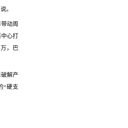
王说。
年带动周
苗中心打
四万，巴
维破解产
的“硬支