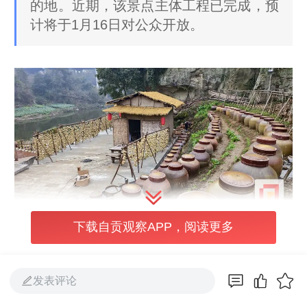
的地。近期，该景点主体工程已完成，预
计将于1月16日对公众开放。
下载自贡观察APP，阅读更多
忘忧谷坐落于贡井区成佳镇杨柳村的群山褶皱
间，这里不仅兼具峡谷幽深、溪泉潺潺的自然
发表评论
之美，更以传承百年的大头菜文化为灵魂，通