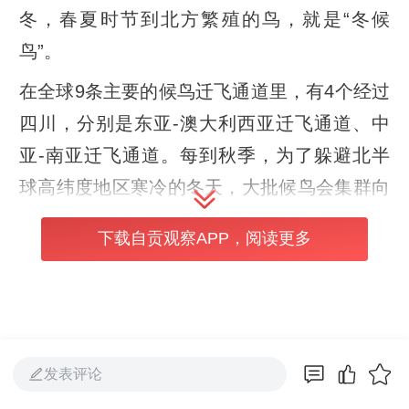
冬，春夏时节到北方繁殖的鸟，就是“冬候
鸟”。
在全球9条主要的候鸟迁飞通道里，有4个经过
四川，分别是东亚-澳大利西亚迁飞通道、中
亚-南亚迁飞通道。每到秋季，为了躲避北半
球高纬度地区寒冷的冬天，大批候鸟会集群向
南迁徙，其中一部分会飞往孟加拉湾的滩涂、
下载自贡观察APP，阅读更多
澳大利亚西北部的滨海湿地、新西兰南部的沿
海湿地等，另一部分则会留在我国境内的四川
盆地，或者飞到更南边的云贵高原等地越冬。
常见鸟类——
发表评论
鹮嘴鹬