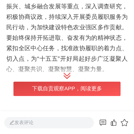
振兴、城乡融合发展等重点，深入调查研究，
积极协商议政，持续深入开展委员履职服务为
民行动，为加快建设特色农业强区多作贡献。
要始终保持开拓进取、奋发有为的精神状态，
紧扣全区中心任务，找准政协履职的着力点、
切入点，为“十五五”开好局起好步广泛凝聚人
心、凝聚共识、凝聚智慧、凝聚力量。
会议要求，区政协要持续深化思想认识，深刻
下载自贡观察APP，阅读更多
领悟市委十三届十次全会的重大意义，准确把
握“十四五”时期自贡发展取得的重大成就和“十
五五”时期自贡经济社会发展的总体要求、主
发表评论
要目标、重点任务。要学用贯通，围绕现代化