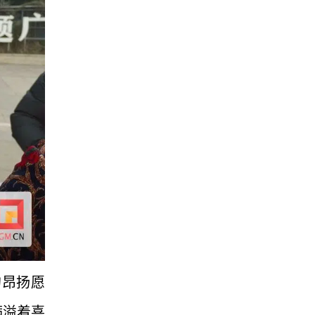
的昂扬愿
满溢着喜