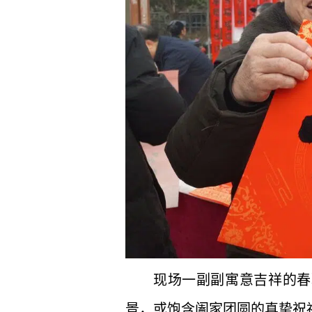
现场一副副寓意吉祥的春
景，或饱含阖家团圆的真挚祝