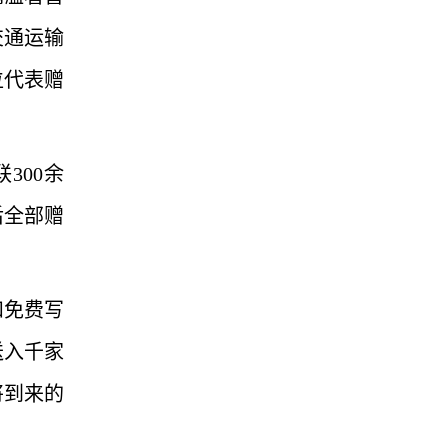
交通运输
位代表赠
300余
后全部赠
和免费写
送入千家
将到来的