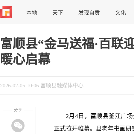
本地
天下
发现自贡
文化
富顺县“金马送福·百联
暖心启幕
2026-02-05 10:06 富顺县融媒体中心
分享
2月4日，富顺县釜江广场
正式拉开帷幕。县老年书画研