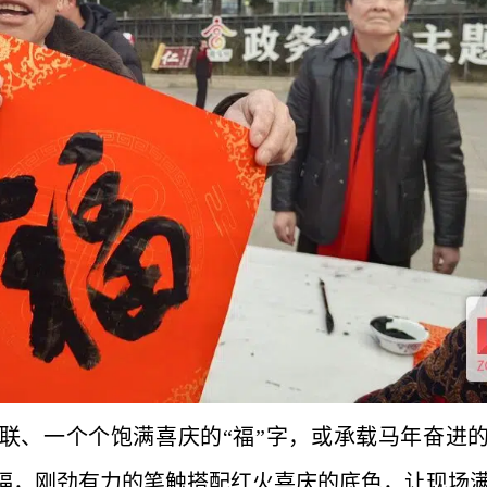
联、一个个饱满喜庆的“福”字，或承载马年奋进
福，刚劲有力的笔触搭配红火喜庆的底色，让现场