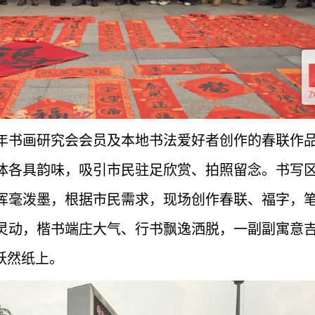
年书画研究会会员及本地书法爱好者创作的春联作
体各具韵味，吸引市民驻足欣赏、拍照留念。书写
挥毫泼墨，根据市民需求，现场创作春联、福字，
灵动，楷书端庄大气、行书飘逸洒脱，一副副寓意
跃然纸上。