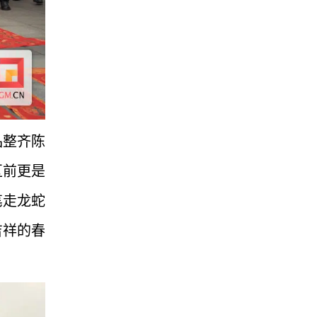
品整齐陈
区前更是
笔走龙蛇
吉祥的春