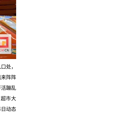
入口处，
飘来阵阵
虾活蹦乱
前超市大
每日动态