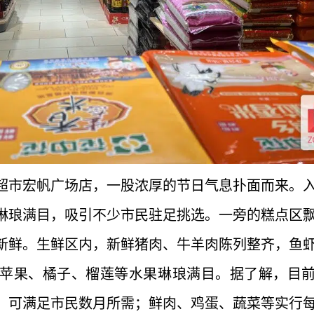
欣超市宏帆广场店，一股浓厚的节日气息扑面而来。
琳琅满目，吸引不少市民驻足挑选。一旁的糕点区
新鲜。生鲜区内，新鲜猪肉、牛羊肉陈列整齐，鱼
苹果、橘子、榴莲等水果琳琅满目。据了解，目
，可满足市民数月所需；鲜肉、鸡蛋、蔬菜等实行