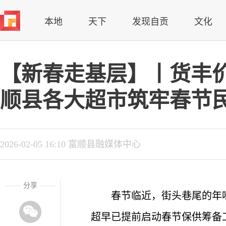
本地
天下
发现自贡
文化
【新春走基层】丨货丰
顺县各大超市筑牢春节
2026-02-05 16:10 富顺县融媒体中心
分享
春节临近，街头巷尾的年
超早已提前启动春节保供筹备