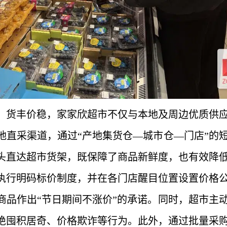
、货丰价稳，家家欣超市不仅与本地及周边优质供
地直采渠道，通过“产地集货仓—城市仓—门店”的
头直达超市货架，既保障了商品新鲜度，也有效降
执行明码标价制度，并在各门店醒目位置设置价格
商品作出“节日期间不涨价”的承诺。同时，超市主
绝囤积居奇、价格欺诈等行为。此外，通过批量采