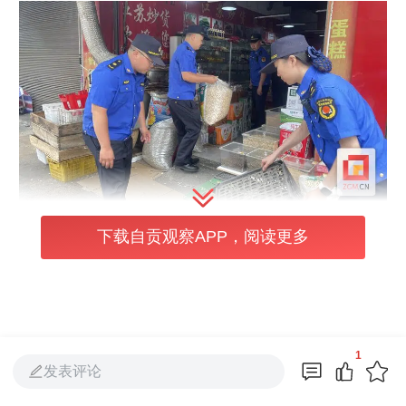
下载自贡观察APP，阅读更多
此次行动系统推进“牛皮癣”专项清理、环境卫
生综合治理、经营与停车秩序规范、安全隐患
拉网式排查、文明行为引导五大攻坚行动。通
过现场施划标准化停车位引导车辆有序停放，
1
组织专人劝导商贩入市合规经营，彻底清除卫
发表评论
生死角与墙面小广告，实现片区环境从“脏乱