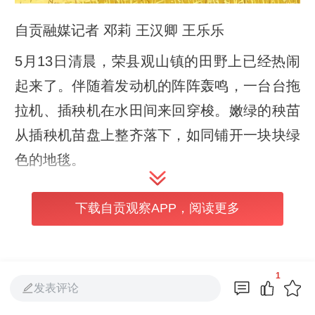
自贡融媒记者 邓莉 王汉卿 王乐乐
5月13日清晨，荣县观山镇的田野上已经热闹
起来了。伴随着发动机的阵阵轰鸣，一台台拖
拉机、插秧机在水田间来回穿梭。嫩绿的秧苗
从插秧机苗盘上整齐落下，如同铺开一块块绿
色的地毯。
“以前一到春耕就愁人手，今年好了，一个电
下载自贡观察APP，阅读更多
话，供销社的农机服务队就上门了。”站在田
埂上，种粮大户老李抹了把额头的汗珠，笑得
合不拢嘴。他家的多亩水稻，从耕地到插秧，
1
全部交给了县供销社的专业化农机服务
发表评论
队，“成本降低了三分之一，还不误农时。”