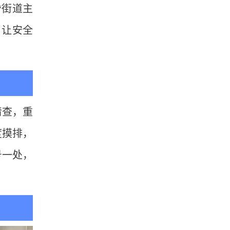
“街道主
，让安全
清查，重
度摸排，
号一处，