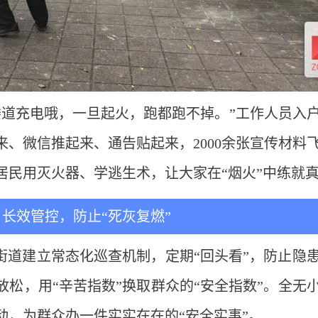
楼道充电哦，一旦起火，跑都跑不掉。”工作人员入
、微信推起来、通告贴起来，2000余张宣传材料
居民用灭火器、学逃生术，让大家在“烟火”中练就
长效管控，防止“死灰复燃”
街道建立常态化巡查机制，定期“回头看”，防止隐
松，用“辛苦指数”换取群众的“安全指数”。全无
动，为群众办一件实实在在的“安全实事”。