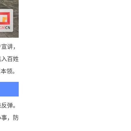
户宣讲，
飞入百姓
真本领。
患反弹。
小事，防