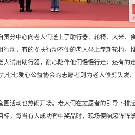
自贡分中心向老人们送上了助行器、轮椅、大米、
组行动，有的搀扶行动不便的老人坐上崭新轮椅，
老人试用助行器，耐心陪伴他们慢慢行走；还有的
九七七爱心公益协会的志愿者则为老人修剪头发
套圈活动也热闹开场。老人们在志愿者的引导下排
目标。每当有人成功套中奖品时，现场便响起阵阵