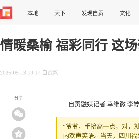
本地
天下
发现自贡
文化
情暖桑榆 福彩同行 这
2026-05-13 19:17 自贡网
分享
自贡融媒记者 幸维微 李婷
“爷爷，手抬高一点，对，就
内欢声笑语。当天，四川福