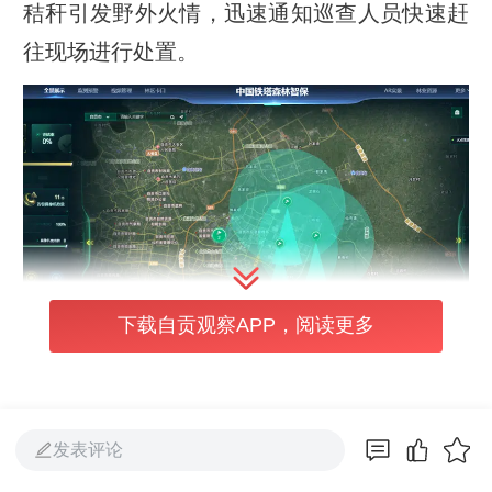
秸秆引发野外火情，迅速通知巡查人员快速赶
往现场进行处置。
下载自贡观察APP，阅读更多
为筑牢野外防灭火防线，守护辖区群众、园区
发表评论
企业安全，高新区创新防控模式，以“无人机