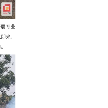
开展专业
之即来、
障。