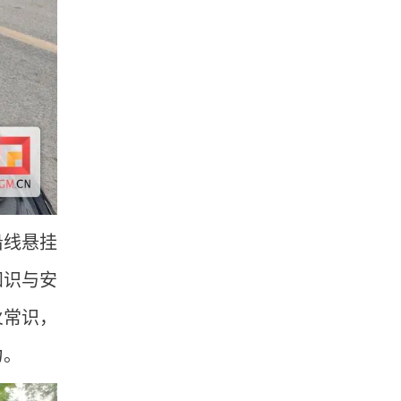
沿线悬挂
知识与安
火常识，
力。