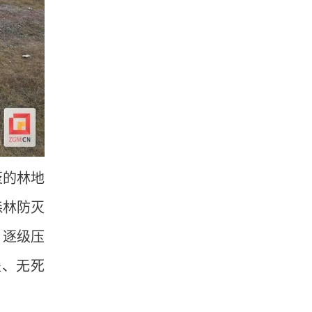
袤的林地
森林防灭
、逐级压
盖、无死