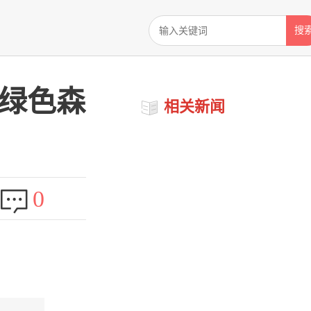
搜
护绿色森
相关新闻
0