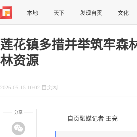
本地
天下
发现自贡
文化
莲花镇多措并举筑牢森
林资源
2026-05-15 10:02 自贡网
分享
自贡融媒记者 王亮