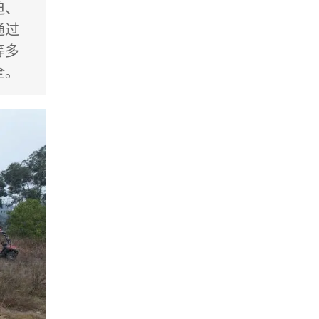
迫、
通过
等多
全。