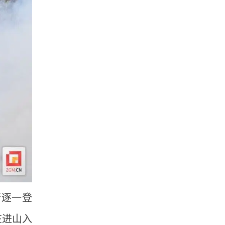
行逐一登
在进山入