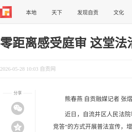
本地
天下
发现自贡
文化
零距离感受庭审 这堂法
2026-05-28 10:03 自贡网
分享
熊春燕 自贡融媒记者 张
近日，自流井区人民法院举
竞答”的方式开展普法宣传，增