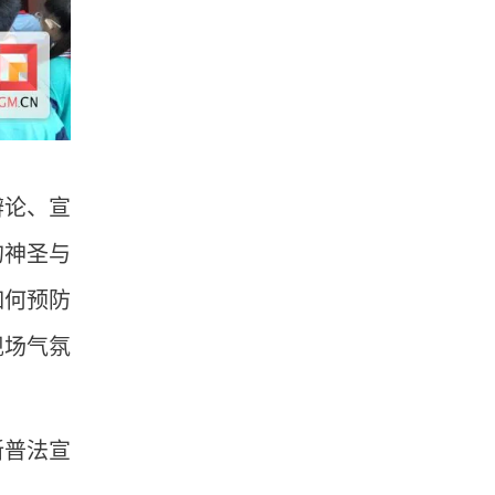
辩论、宣
的神圣与
如何预防
现场气氛
新普法宣