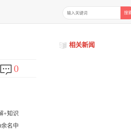
搜
相关新闻
0
解+知识
0余名中