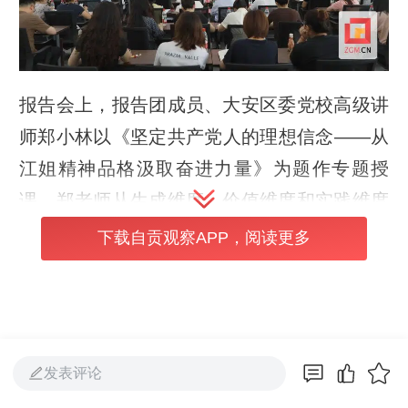
报告会上，报告团成员、大安区委党校高级讲
师郑小林以《坚定共产党人的理想信念——从
江姐精神品格汲取奋进力量》为题作专题授
课。郑老师从生成维度、价值维度和实践维度
三个方面，系统阐述了江姐精神品格的内源成
下载自贡观察APP，阅读更多
因、内涵要义与传承路径，带领大家重温江竹
筠烈士的革命足迹。
发表评论