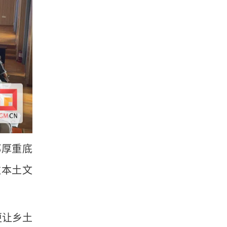
都厚重底
注本土文
更让乡土