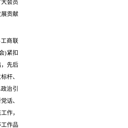
广大会员
发展贡献
县工商联
会)紧扣
出，先后
立标杆、
化政治引
听党话、
点工作，
等工作品