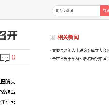
搜
召开
相关新闻
富顺县网络人士联谊会成立大会
0
全市各界干部群众收看庆祝中国
立100周年大会反响强烈
议圆满完
市委统战
会主任郭