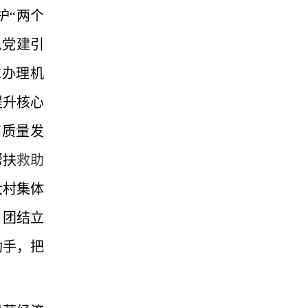
护“两个
以党建引
求办理机
提升核心
高质量发
帮扶
救助
大村集体
、团结立
助手，把