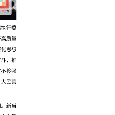
届执行委
济高质量
深化思想
奋斗，推
定不移强
广大民营
词。新当