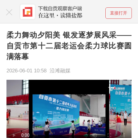
直接打开
柔力舞动夕阳美 银发逐梦展风采——
自贡市第十二届老运会柔力球比赛圆
满落幕
2026-06-01 10:58 沿滩融媒