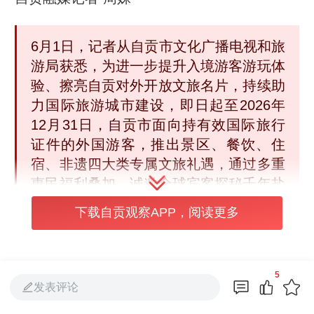
6月1日，记者从自贡市文化广播电视和旅
游局获悉，为进一步提升入境游客游玩体
验、擦亮自贡对外开放文旅名片，持续助
力国际旅游城市建设，即日起至2026年
12月31日，自贡市面向持有效国际旅行
证件的外国游客，推出景区、餐饮、住
宿、非遗四大类专属文旅礼遇，通过多重
惠民福利叠加，诚邀全球宾客探秘千年盐
都、感受自贡独特魅力。
下载自贡观察APP，阅读更多
景区半价畅游，解锁盐都风光
。活动期
5
间，外国游客凭有效国际旅行证件，可
发表评论
享受市内6家A级景区门票半价优惠。从