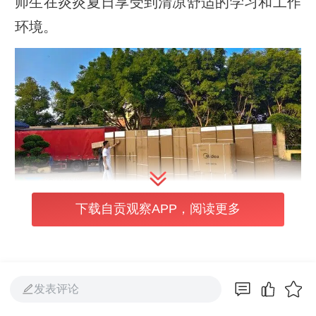
师生在炎炎夏日享受到清凉舒适的学习和工作
环境。
下载自贡观察APP，阅读更多
据区教体局相关负责人介绍，此次工程总投资
400余万元，覆盖五所学校的所有教室，工程
不仅包含空调新装，还同步配套实施校园电路
发表评论
升级改造，老旧线路更换等，从根源提升校园