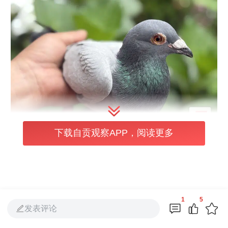
下载自贡观察APP，阅读更多
当天晚上，自贡市鸽协委派信鸽国家级裁判、
信鸽一级裁判前往李强家中进行查验。确认这
羽归巢信鸽防作弊标记、足环完整，比赛成绩
1
5
发表评论
有效。