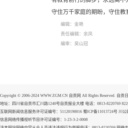
有教育前行的脚步，永远离不
守住万千家庭的期盼，守住教
编辑：金艳
责任编辑：余凤
编审：吴山冠
Copyright © 2006-2024 WWW.ZGM.CN 自贡网 All Rights Reserved.
地址：四川省自贡市汇川路1240号自贡报业大楼 电话：0813-8220769 8220773
互联网新闻信息服务许可证编号：51120190016
蜀ICP备11013724号
川公网
信息网络传播视听节目许可证编号：1-23-3-2-0008
涉本网站网络内容从业人员违法违规行为举报电话：0813-8220769
网络