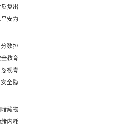
对反复出
以平安为
。
将分数排
安全教育
，忽视青
的安全隐
口暗藏物
情绪内耗