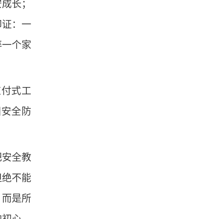
安成长；
印证：一
碎一个家
应付式工
园安全防
把安全教
但绝不能
，而是所