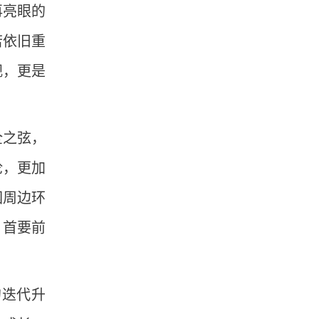
再亮眼的
若依旧重
视，更是
全之弦，
论，更加
园周边环
，首要前
的迭代升