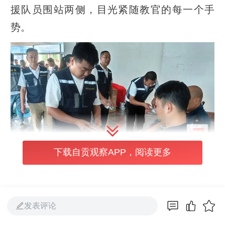
援队员围站两侧，目光紧随教官的每一个手
势。
下载自贡观察APP，阅读更多
这是大安区“砺剑行动”防汛抗旱专题培训的实
操环节。听完细致讲解，队员们轮番上阵，俯
发表评论
身、按压、吹气、除颤——动作从最初的生涩