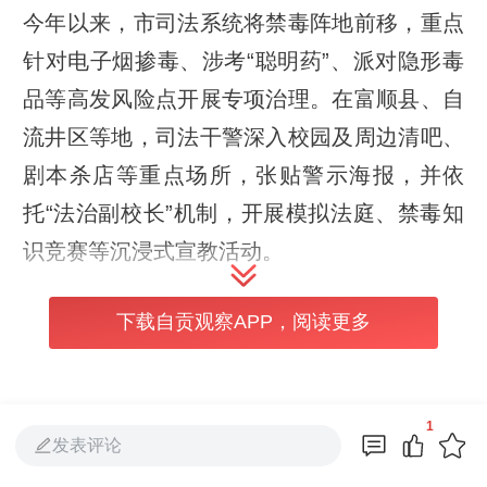
今年以来，市司法系统将禁毒阵地前移，重点
针对电子烟掺毒、涉考“聪明药”、派对隐形毒
品等高发风险点开展专项治理。在富顺县、自
流井区等地，司法干警深入校园及周边清吧、
剧本杀店等重点场所，张贴警示海报，并依
托“法治副校长”机制，开展模拟法庭、禁毒知
识竞赛等沉浸式宣教活动。
目前，全市已累计开展专题法治讲座50余场，
下载自贡观察APP，阅读更多
覆盖师生及家长逾万人次，旨在构筑起“学校
——家庭——社会”三位一体的坚实防线，护
航青少年健康成长。
1
发表评论
编辑：柯兴