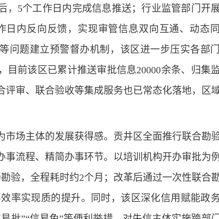
后，5个工作日内完成信息推送；行业监管部门开
作日内反向反馈，实现审管信息双向互通、动态
等问题建立预警督办机制，该区进一步压实各部
目前该区已累计推送审批信息20000余条、归集
联合评审、联合验收等集成服务也已常态化落地，区
为市场主体的发展获得感。贡井区全面推行联合勘
办事流程、精简办事环节。以培训机构开办审批为
场勘验，全程耗时约2个月；改革后通过一次性联合
办事效率实现质的提升。同时，该区深化信用赋能政
易批”“信易免”等便利举措，对失信主体实施跨部