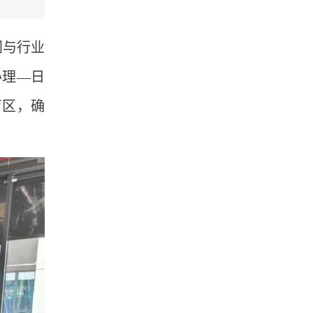
门与行业
办理—日
盲区，确