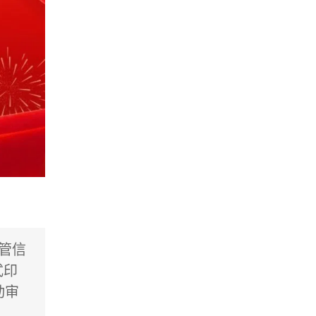
管信
式印
动审