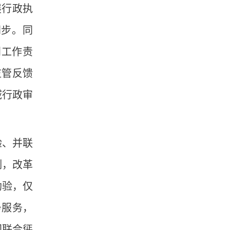
展行政执
同步。同
门工作责
监管反馈
域行政审
验、并联
例，改革
勘验，仅
务服务，
门联合惩